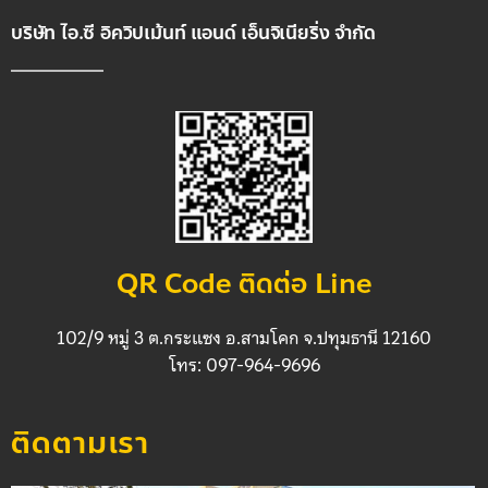
บริษัท ไอ.ซี อิควิปเม้นท์ แอนด์ เอ็นจิเนียริ่ง จำกัด
QR Code ติดต่อ Line
102/9 หมู่ 3 ต.กระแซง อ.สามโคก จ.ปทุมธานี 12160
โทร: 097-964-9696
ติดตามเรา