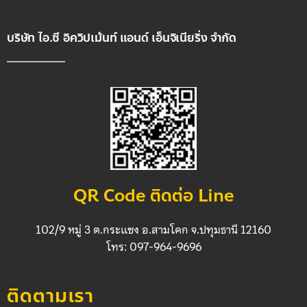
บริษัท ไอ.ซี อิควิปเม้นท์ แอนด์ เอ็นจิเนียริ่ง จำกัด
QR Code ติดต่อ Line
102/9 หมู่ 3 ต.กระแซง อ.สามโคก จ.ปทุมธานี 12160
โทร: 097-964-9696
ติดตามเรา