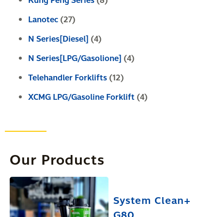
Kung Peng Series
(8)
Lanotec
(27)
N Series[Diesel]
(4)
N Series[LPG/Gasolione]
(4)
Telehandler Forklifts
(12)
XCMG LPG/Gasoline Forklift
(4)
Our Products
System Clean+
G80