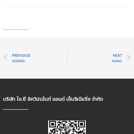
PREVIOUS
NEXT
XGS38D
XGS43
บริษัท ไอ.ซี อิควิปเม้นท์ แอนด์ เอ็นจิเนียริ่ง จำกัด