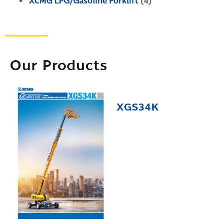
XCMG LPG/Gasoline Forklift
(4)
Our Products
XGS34K