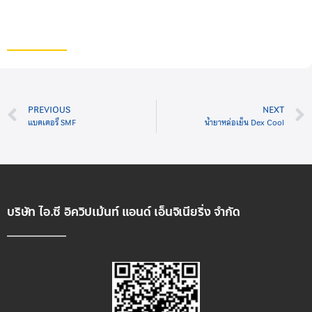
PREVIOUS
NEXT
แบตเตอรี่ SMF
น้ำยาหล่อเย็น Dex Cool
บริษัท ไอ.ซี อิควิปเม้นท์ แอนด์ เอ็นจิเนียริ่ง จำกัด