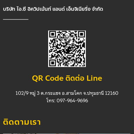
บริษัท ไอ.ซี อิควิปเม้นท์ แอนด์ เอ็นจิเนียริ่ง จำกัด
QR Code ติดต่อ Line
102/9 หมู่ 3 ต.กระแซง อ.สามโคก จ.ปทุมธานี 12160
โทร: 097-964-9696
ติดตามเรา