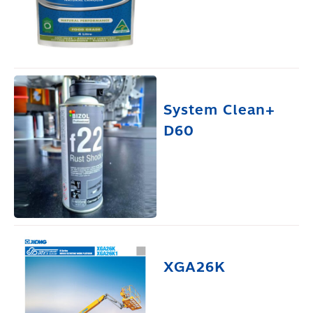
System Clean+
D60
XGA26K