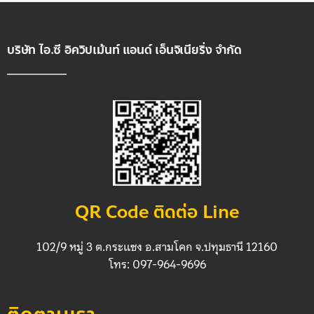
บริษัท ไอ.ซี อิควิปเม้นท์ แอนด์ เอ็นจิเนียริ่ง จำกัด
QR Code ติดต่อ Line
102/9 หมู่ 3 ต.กระแซง อ.สามโคก จ.ปทุมธานี 12160
โทร: 097-964-9696