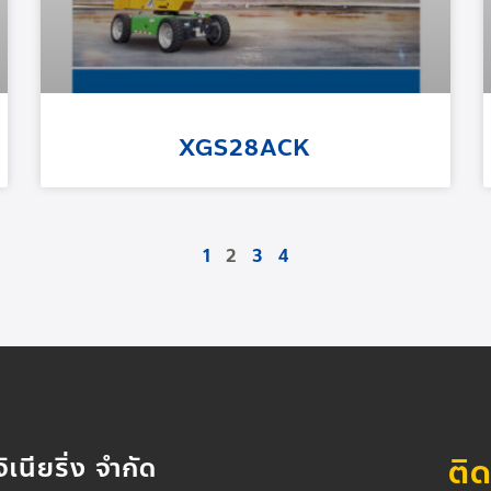
XGS28ACK
1
2
3
4
ติ
ิเนียริ่ง จำกัด