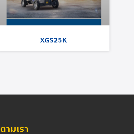
XGS25K
ดตามเรา