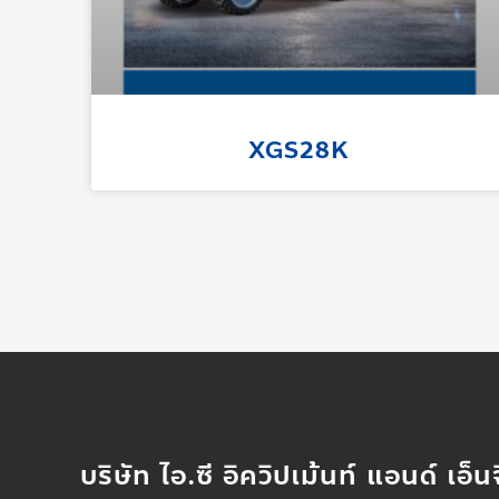
XGS28K
บริษัท ไอ.ซี อิควิปเม้นท์ แอนด์ เอ็นจ